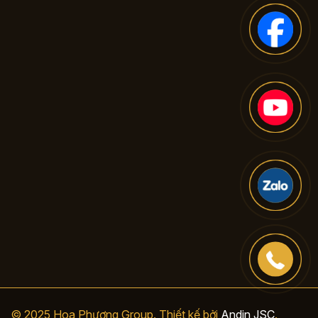
© 2025 Hoa Phượng Group. Thiết kế bởi
Andin JSC
.