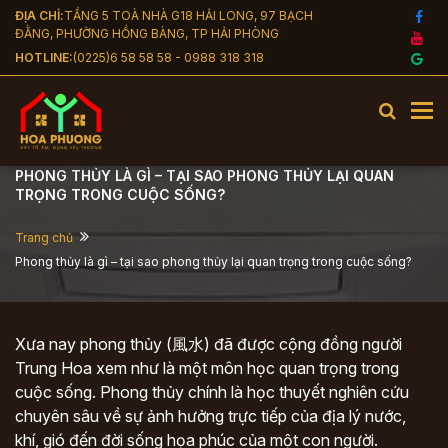
Nhảy đến nội dung
ĐỊA CHỈ:
TẦNG 5 TOÀ NHÀ G18 HẢI LONG, 97 BẠCH
ĐẰNG, PHƯỜNG HỒNG BÀNG, TP HẢI PHÒNG
HOTLINE:
(0225)6 58 58 58 - 0988 318 318
To
PHONG THỦY LÀ GÌ – TẠI SAO PHONG THỦY LẠI QUAN
TRỌNG TRONG CUỘC SỐNG?
Trang chủ
Phong thủy là gì – tại sao phong thủy lại quan trọng trong cuộc sống?
Xưa nay phong thủy (風水) đã được cộng đồng người
Trung Hoa xem như là một môn học quan trọng trong
cuộc sống. Phong thủy chính là học thuyết nghiên cứu
chuyên sâu về sự ảnh hưởng trực tiếp của địa lý nước,
khí, gió đến đời sống họa phúc của một con người.