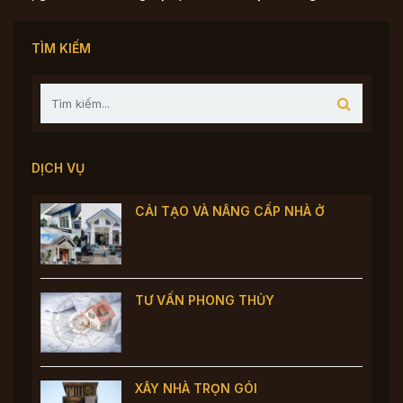
TÌM KIẾM
DỊCH VỤ
CẢI TẠO VÀ NÂNG CẤP NHÀ Ở
TƯ VẤN PHONG THỦY
XÂY NHÀ TRỌN GÓI