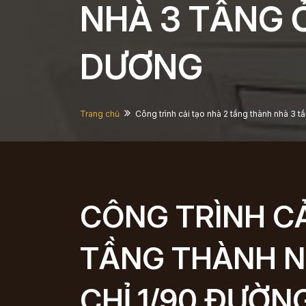
NHÀ 3 TẦNG Ở
DƯƠNG
Trang chủ
Công trình cải tạo nhà 2 tầng thành nhà 3 
CÔNG TRÌNH CẢ
TẦNG THÀNH N
CHỈ 1/90 ĐƯỜN