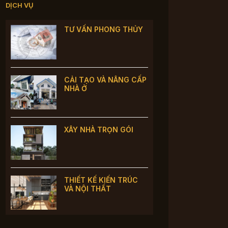
DỊCH VỤ
TƯ VẤN PHONG THỦY
CẢI TẠO VÀ NÂNG CẤP
NHÀ Ở
XÂY NHÀ TRỌN GÓI
THIẾT KẾ KIẾN TRÚC
VÀ NỘI THẤT