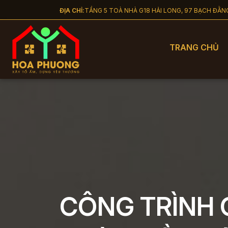
Nhảy đến nội dung
ĐỊA CHỈ:
TẦNG 5 TOÀ NHÀ G18 HẢI LONG, 97 BẠCH ĐẰ
TRANG CHỦ
CÔNG TRÌNH 