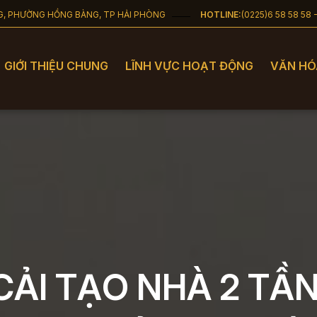
NG, PHƯỜNG HỒNG BÀNG, TP HẢI PHÒNG
HOTLINE:
(0225)6 58 58 58 
GIỚI THIỆU CHUNG
LĨNH VỰC HOẠT ĐỘNG
VĂN HÓ
CẢI TẠO NHÀ 2 TẦ