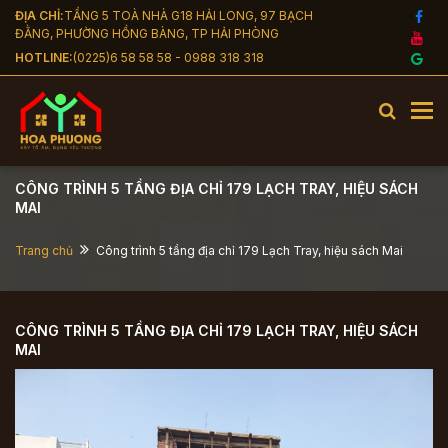
Nhảy đến nội dung
ĐỊA CHỈ:
TẦNG 5 TOÀ NHÀ G18 HẢI LONG, 97 BẠCH
ĐẰNG, PHƯỜNG HỒNG BÀNG, TP HẢI PHÒNG
HOTLINE:
(0225)6 58 58 58 - 0988 318 318
To
CÔNG TRÌNH 5 TẦNG ĐỊA CHỈ 179 LẠCH TRAY, HIỆU SÁCH
MAI
Trang chủ
Công trình 5 tầng địa chỉ 179 Lạch Tray, hiệu sách Mai
CÔNG TRÌNH 5 TẦNG ĐỊA CHỈ 179 LẠCH TRAY, HIỆU SÁCH
MAI