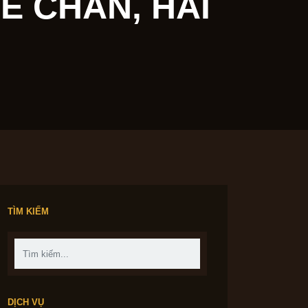
ÂN, HẢI
TÌM KIẾM