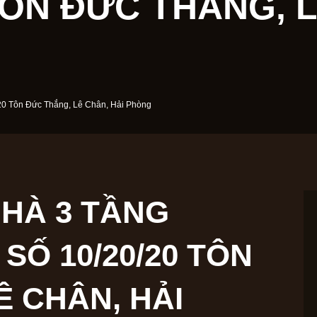
 ĐỨC THẮNG, LÊ CH
/20/20 Tôn Đức Thắng, Lê Chân, Hải Phòng
NHÀ 3 TẦNG THÀNH
20/20 TÔN ĐỨC
N, HẢI PHÒNG