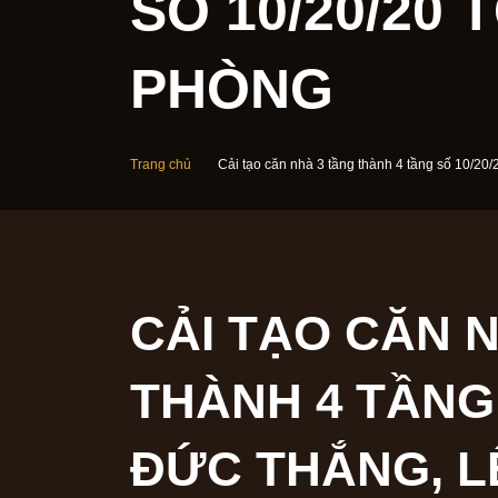
10/20/20 TÔN
PHÒNG
Trang chủ
Cải tạo căn nhà 3 tầng thành 4 tầng số 10
CẢI TẠO CĂN 
4 TẦNG SỐ 10/
THẮNG, LÊ CHÂ