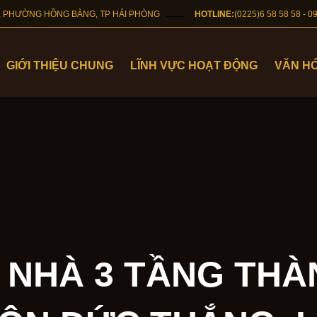
NG, PHƯỜNG HỒNG BÀNG, TP HẢI PHÒNG
HOTLINE:
(0225)6 58 58 58 
GIỚI THIỆU CHUNG
LĨNH VỰC HOẠT ĐỘNG
VĂN HÓ
 NHÀ 3 TẦNG THÀN