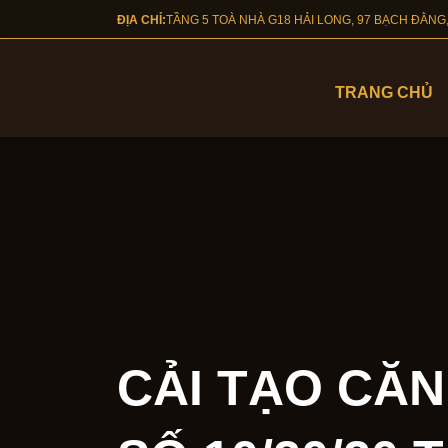
Nhảy đến nội dung
ĐỊA CHỈ:
TẦNG 5 TOÀ NHÀ G18 HẢI LONG, 97 BẠCH ĐẰ
TRANG CHỦ
CẢI TẠO CĂN